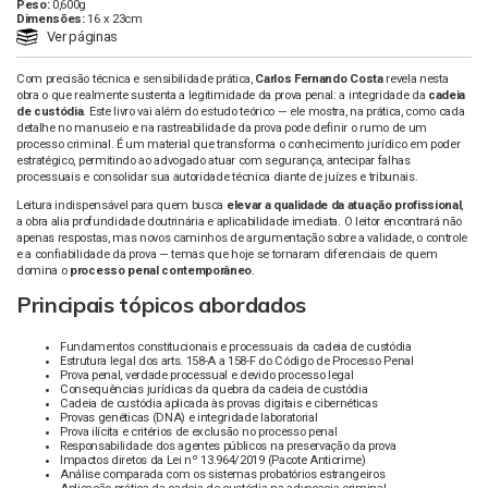
Peso:
0,600g
Dimensões:
16 x 23cm
Ver páginas
Com precisão técnica e sensibilidade prática,
Carlos Fernando Costa
revela nesta
obra o que realmente sustenta a legitimidade da prova penal: a integridade da
cadeia
de custódia
. Este livro vai além do estudo teórico — ele mostra, na prática, como cada
detalhe no manuseio e na rastreabilidade da prova pode definir o rumo de um
processo criminal. É um material que transforma o conhecimento jurídico em poder
estratégico, permitindo ao advogado atuar com segurança, antecipar falhas
processuais e consolidar sua autoridade técnica diante de juízes e tribunais.
Leitura indispensável para quem busca
elevar a qualidade da atuação profissional
,
a obra alia profundidade doutrinária e aplicabilidade imediata. O leitor encontrará não
apenas respostas, mas novos caminhos de argumentação sobre a validade, o controle
e a confiabilidade da prova — temas que hoje se tornaram diferenciais de quem
domina o
processo penal contemporâneo
.
Principais tópicos abordados
Fundamentos constitucionais e processuais da cadeia de custódia
Estrutura legal dos arts. 158-A a 158-F do Código de Processo Penal
Prova penal, verdade processual e devido processo legal
Consequências jurídicas da quebra da cadeia de custódia
Cadeia de custódia aplicada às provas digitais e cibernéticas
Provas genéticas (DNA) e integridade laboratorial
Prova ilícita e critérios de exclusão no processo penal
Responsabilidade dos agentes públicos na preservação da prova
Impactos diretos da Lei nº 13.964/2019 (Pacote Anticrime)
Análise comparada com os sistemas probatórios estrangeiros