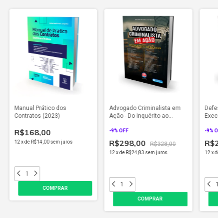
Manual Prático dos
Advogado Criminalista em
Defe
Contratos (2023)
Ação - Do Inquérito ao
Exec
Recurso (2023)
R$168,00
-
9
% OFF
-
9
% 
R$298,00
R$
12
x
de
R$14,00
sem juros
R$328,00
12
x
de
R$24,83
sem juros
12
x
d