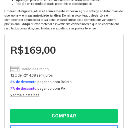
Aplicação prática da cadeia de custódia na advocacia criminal
Relação entre confiabilidade probatória e decisão judicial
Um livro
inteligente, atual e tecnicamente impecável
, que entrega ao leitor mais do
que teoria — entrega
autoridade jurídica
. Dominar o conteúdo desta obra é
compreender o núcleo da prova penal e transformar esse domínio em vantagem
profissional. Adquirir este material é investir em conhecimento que se converte em
resultados concretos, credibilidade e excelência na prática forense.
R$169,00
Cartão de Crédito
12
x
de
R$14,08
sem juros
3% de desconto
pagando com Boleto
7% de desconto
pagando com Pix
Ver mais detalhes