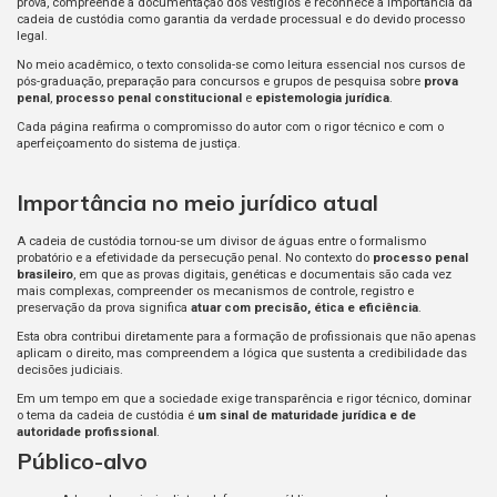
prova, compreende a documentação dos vestígios e reconhece a importância da
cadeia de custódia como garantia da verdade processual e do devido processo
legal.
No meio acadêmico, o texto consolida-se como leitura essencial nos cursos de
pós-graduação, preparação para concursos e grupos de pesquisa sobre
prova
penal
,
processo penal constitucional
e
epistemologia jurídica
.
Cada página reafirma o compromisso do autor com o rigor técnico e com o
aperfeiçoamento do sistema de justiça.
Importância no meio jurídico atual
A cadeia de custódia tornou-se um divisor de águas entre o formalismo
probatório e a efetividade da persecução penal. No contexto do
processo penal
brasileiro
, em que as provas digitais, genéticas e documentais são cada vez
mais complexas, compreender os mecanismos de controle, registro e
preservação da prova significa
atuar com precisão, ética e eficiência
.
Esta obra contribui diretamente para a formação de profissionais que não apenas
aplicam o direito, mas compreendem a lógica que sustenta a credibilidade das
decisões judiciais.
Em um tempo em que a sociedade exige transparência e rigor técnico, dominar
o tema da cadeia de custódia é
um sinal de maturidade jurídica e de
autoridade profissional
.
Público-alvo