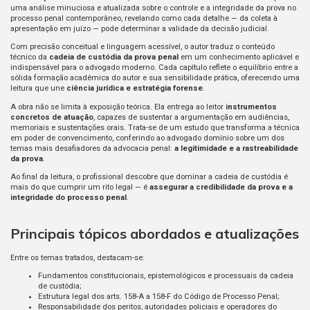
uma análise minuciosa e atualizada sobre o controle e a integridade da prova no
processo penal contemporâneo, revelando como cada detalhe — da coleta à
apresentação em juízo — pode determinar a validade da decisão judicial.
Com precisão conceitual e linguagem acessível, o autor traduz o conteúdo
técnico da
cadeia de custódia da prova penal
em um conhecimento aplicável e
indispensável para o advogado moderno. Cada capítulo reflete o equilíbrio entre a
sólida formação acadêmica do autor e sua sensibilidade prática, oferecendo uma
leitura que une
ciência jurídica e estratégia forense
.
A obra não se limita à exposição teórica. Ela entrega ao leitor
instrumentos
concretos de atuação
, capazes de sustentar a argumentação em audiências,
memoriais e sustentações orais. Trata-se de um estudo que transforma a técnica
em poder de convencimento, conferindo ao advogado domínio sobre um dos
temas mais desafiadores da advocacia penal:
a legitimidade e a rastreabilidade
da prova
.
Ao final da leitura, o profissional descobre que dominar a cadeia de custódia é
mais do que cumprir um rito legal — é
assegurar a credibilidade da prova e a
integridade do processo penal
.
Principais tópicos abordados e atualizações
Entre os temas tratados, destacam-se:
Fundamentos constitucionais, epistemológicos e processuais da cadeia
de custódia;
Estrutura legal dos arts. 158-A a 158-F do Código de Processo Penal;
Responsabilidade dos peritos, autoridades policiais e operadores do