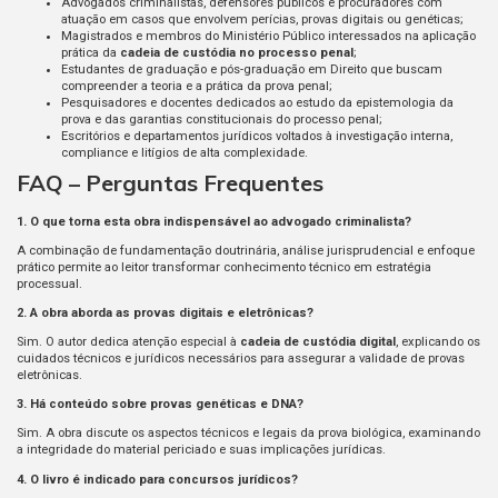
Advogados criminalistas, defensores públicos e procuradores com
atuação em casos que envolvem perícias, provas digitais ou genéticas;
Magistrados e membros do Ministério Público interessados na aplicação
prática da
cadeia de custódia no processo penal
;
Estudantes de graduação e pós-graduação em Direito que buscam
compreender a teoria e a prática da prova penal;
Pesquisadores e docentes dedicados ao estudo da epistemologia da
prova e das garantias constitucionais do processo penal;
Escritórios e departamentos jurídicos voltados à investigação interna,
compliance e litígios de alta complexidade.
FAQ – Perguntas Frequentes
1. O que torna esta obra indispensável ao advogado criminalista?
A combinação de fundamentação doutrinária, análise jurisprudencial e enfoque
prático permite ao leitor transformar conhecimento técnico em estratégia
processual.
2. A obra aborda as provas digitais e eletrônicas?
Sim. O autor dedica atenção especial à
cadeia de custódia digital
, explicando os
cuidados técnicos e jurídicos necessários para assegurar a validade de provas
eletrônicas.
3. Há conteúdo sobre provas genéticas e DNA?
Sim. A obra discute os aspectos técnicos e legais da prova biológica, examinando
a integridade do material periciado e suas implicações jurídicas.
4. O livro é indicado para concursos jurídicos?