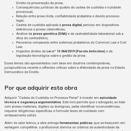
Direito na preservação da prova;
Consequências jurídicas da quebra da cadeia de custódia e nulidade
processual;
Relação entre prova ilícita, confiabilidade probatória e devido processo
legal;
Cadeia de custódia aplicada à
prova digital
, perícias em dispositivos
eletrônicos e provas cibernéticas;
Análise da
prova genética (DNA)
e da rastreabilidade laboratorial sob a
ótica do contraditório;
Panorama comparado entre sistemas probatórios do Common Law e Civil
Law;
Impactos diretos da
Lei nº 13.964/2019 (Pacote Anticrime)
e da
legislação tecnológica sobre a gestão da prova.
Esses temas são apresentados com base em doutrina contemporânea,
jurisprudência recente e reflexões críticas sobre a efetividade da prova no Estado
Democrático de Direito.
Por que adquirir esta obra
Adquirir “Cadeia de Custódia no Processo Penal” é investir em
autoridade
técnica e segurança argumentativa
. Este livro permite que o advogado, ao lidar
com provas materiais, digitais ou biológicas, saiba identificar inconsistências,
requerer diligências específicas e formular teses de nulidade com
embasamento sólido.
Além do valor teórico, a obra entrega
ferramentas práticas
que se traduzem em
vantagem competitiva: o profissional domina os critérios de autenticidade da