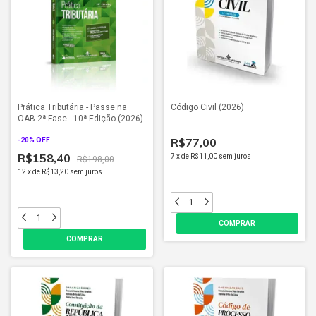
Prática Tributária - Passe na
Código Civil (2026)
OAB 2ª Fase - 10ª Edição (2026)
R$77,00
-
20
% OFF
R$158,40
7
x
de
R$11,00
sem juros
R$198,00
12
x
de
R$13,20
sem juros