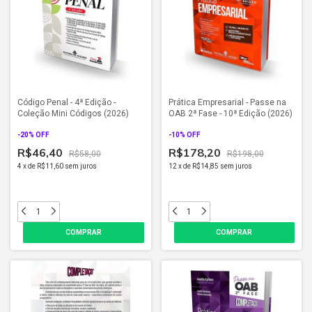
Código Penal - 4ª Edição -
Prática Empresarial - Passe na
Coleção Mini Códigos (2026)
OAB 2ª Fase - 10ª Edição (2026)
-
20
% OFF
-
10
% OFF
R$46,40
R$178,20
R$58,00
R$198,00
4
x
de
R$11,60
sem juros
12
x
de
R$14,85
sem juros