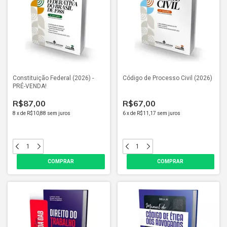
Constituição Federal (2026) -
Código de Processo Civil (2026)
PRÉ-VENDA!
R$87,00
R$67,00
8
x
de
R$10,88
sem juros
6
x
de
R$11,17
sem juros