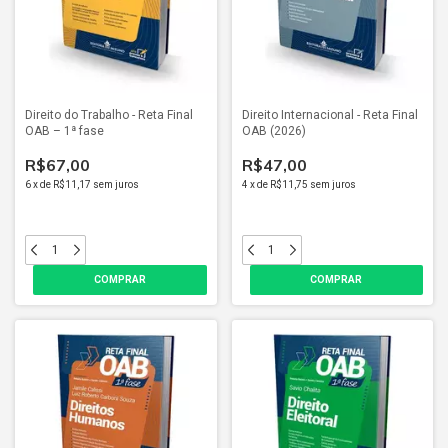
Direito do Trabalho - Reta Final
Direito Internacional - Reta Final
OAB – 1ª fase
OAB (2026)
R$67,00
R$47,00
6
x
de
R$11,17
sem juros
4
x
de
R$11,75
sem juros