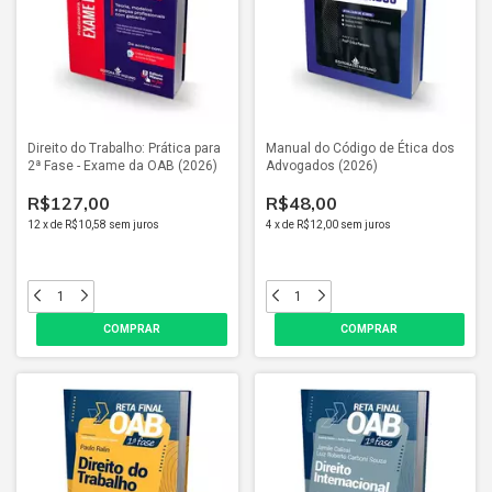
Direito do Trabalho: Prática para
Manual do Código de Ética dos
2ª Fase - Exame da OAB (2026)
Advogados (2026)
R$127,00
R$48,00
12
x
de
R$10,58
sem juros
4
x
de
R$12,00
sem juros