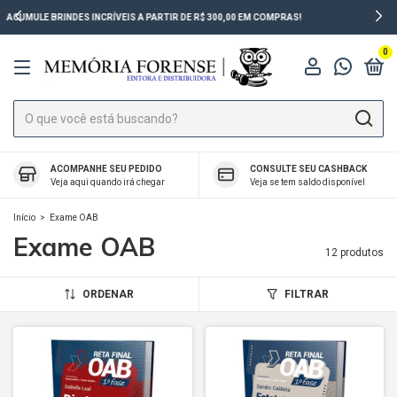
ACIMA DE R$ 150,00 O FRETE É POR NOSSA CONTA!
0
ACOMPANHE SEU PEDIDO
CONSULTE SEU CASHBACK
Veja aqui quando irá chegar
Veja se tem saldo disponível
Início
>
Exame OAB
Exame OAB
12 produtos
ORDENAR
FILTRAR