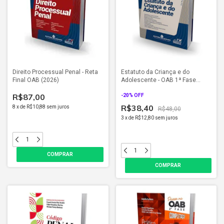
Direito Processual Penal - Reta
Estatuto da Criança e do
Final OAB (2026)
Adolescente - OAB 1ª Fase
(2026)
R$87,00
-
20
% OFF
R$38,40
8
x
de
R$10,88
sem juros
R$48,00
3
x
de
R$12,80
sem juros