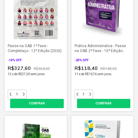
Passe na OAB 1ª Fase -
Prática Administrativa - Passe
Completaço - 12ª Edição (2026)
na OAB 2ª Fase - 10ª Edição
(2026)
-
10
% OFF
-
20
% OFF
R$327,60
R$118,40
R$364,00
R$148,00
12
x
de
R$27,30
sem juros
11
x
de
R$10,76
sem juros