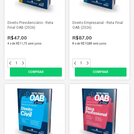
Direito Previdenciário - Reta
Direito Empresarial - Reta Final
Final OAB (2026)
OAB (2026)
R$47,00
R$87,00
4
x
de
R$11,75
sem juros
8
x
de
R$10,88
sem juros