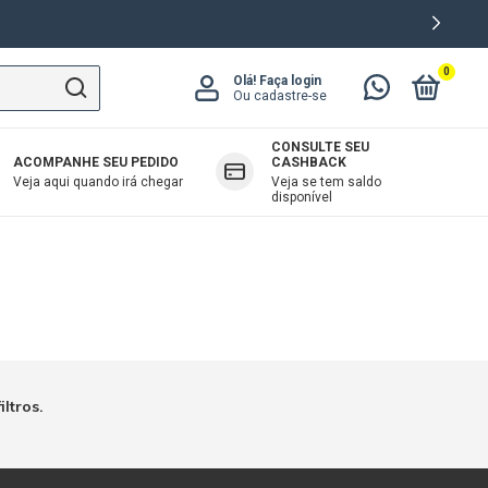
0
Olá!
Faça login
Ou cadastre-se
CONSULTE SEU
ACOMPANHE SEU PEDIDO
CASHBACK
OAB
Veja aqui quando irá chegar
Veja se tem saldo
disponível
ltros.