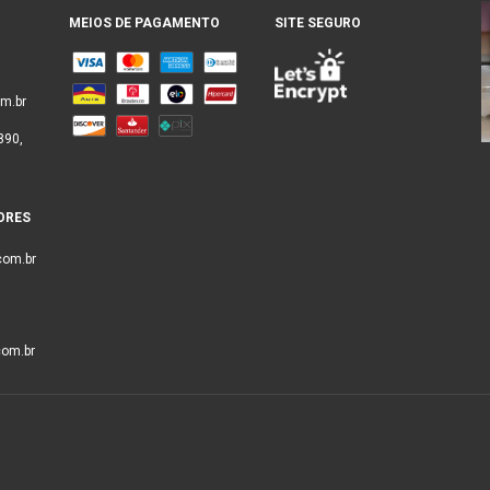
MEIOS DE PAGAMENTO
SITE SEGURO
m.br
890,
ORES
com.br
om.br