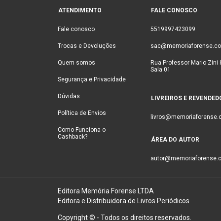
ATENDIMENTO
FALE CONOSCO
Fale conosco
5519997423099
Trocas e Devoluções
sac@memoriaforense.co
Quem somos
Rua Professor Mario Zini 
Sala 01
Segurança e Privacidade
Dúvidas
LIVREIROS E REVENDED
Política de Envios
livros@memoriaforense.
Como Funciona o
Cashback?
ÁREA DO AUTOR
autor@memoriaforense.c
Editora Memória Forense LTDA
Editora e Distribuidora de Livros Periódicos
Copyright © - Todos os direitos reservados.