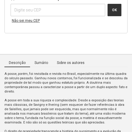
OK
Não sei meu CEP
Descrição
Sumário
Sobre os autores
A posse, porém, foi revisitada e revista no Brasil, especialmente na última quadra
do século passado. Ganhou novos contornos, foi funcionalizada e se descolou da
propriedade de tal modo que ganhou estatuto próprio. A doutrina mais
contemporânea passou a caracterizar a posse a partir de um duplo aspecto: fato e
direito.
A posse em toda a sua riqueza e complexidade. Desde a exposição das teorias
mais clássicas, de Savigny e Ihering (sem esquecer de fazer referências à obra
de Saleilles, que jamais pode ser esquecida, mas que normalmente não é
analisada nos manuais brasileiros que tratam do tema), até uma visão moderna
sobre o tema, fundada na função social da posse, a matéria é exaustivamente
examinada. E não são só as questões teóricas que são apreciadas.
O direito de propriedade transcende a história do surgimento e a evolução da