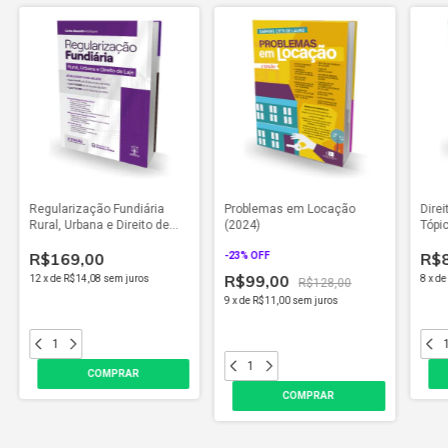
Regularização Fundiária
Problemas em Locação
Dire
Rural, Urbana e Direito de
(2024)
Tópic
Laje (2024)
Legi
R$169,00
R$8
-
23
% OFF
Cont
R$99,00
12
x
de
R$14,08
sem juros
8
x
d
R$128,00
9
x
de
R$11,00
sem juros