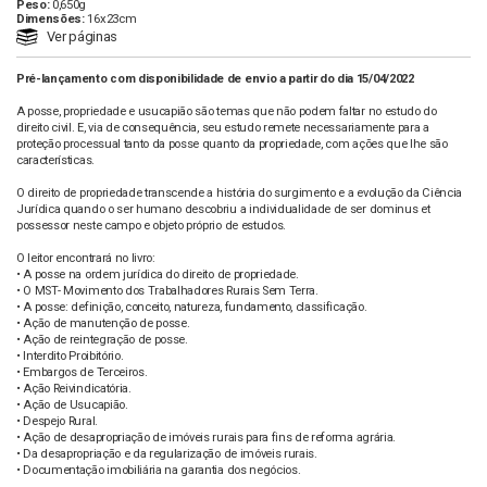
Peso:
0,650g
Dimensões:
16x23cm
Ver páginas
Pré-lançamento com disponibilidade de envio a partir do dia 15/04/2022
A posse, propriedade e usucapião são temas que não podem faltar no estudo do
direito civil. E, via de consequência, seu estudo remete necessariamente para a
proteção processual tanto da posse quanto da propriedade, com ações que lhe são
características.
O direito de propriedade transcende a história do surgimento e a evolução da Ciência
Jurídica quando o ser humano descobriu a individualidade de ser dominus et
possessor neste campo e objeto próprio de estudos.
O leitor encontrará no livro:
• A posse na ordem jurídica do direito de propriedade.
• O MST- Movimento dos Trabalhadores Rurais Sem Terra.
• A posse: definição, conceito, natureza, fundamento, classificação.
• Ação de manutenção de posse.
• Ação de reintegração de posse.
• Interdito Proibitório.
• Embargos de Terceiros.
• Ação Reivindicatória.
• Ação de Usucapião.
• Despejo Rural.
• Ação de desapropriação de imóveis rurais para fins de reforma agrária.
• Da desapropriação e da regularização de imóveis rurais.
• Documentação imobiliária na garantia dos negócios.