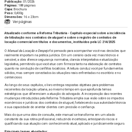
Publicação:
01/2026
Páginas:
188 páginas
Capa:
Brochura
Peso:
0,400g
Dimensões:
16 x 23cm
Ver páginas
Atualizado conforme a Reforma Tributária - Capitulo especial sobre a incidência
de tributação nos contratos de aluguel e sobre o registro de contratos de
locação comercial em títulos e documentos, instituídos pela LC 214/2025
O
Manual da Locação e Despejo
foi pensado para acompanhar você nas decisões que
realmente importam na prática jurídica. Em um cenário cada vez mais técnico e
sensível, a obra oferece segurança normativa, clareza interpretativa e atualização
legislativa, permitindo que você atue com firmeza tanto na elaboração de contratos
quanto na condução de conflitos locatícios. A leitura conduz você por fundamentos
sólidos, mas sempre conectados às situações reais enfrentadas no escritório e no
contencioso.
Ao longo de seus capítulos, o livro entrega respostas objetivas para problemas
recorrentes da locação urbana, ao mesmo tempo em que aprofunda temas
estratégicos que diferenciam a atuação do advogado. A incorporação das recentes
mudanças introduzidas pela Reforma Tributária amplia sua visão sobre os impactos
econômicos e jurídicos dos contratos de aluguel, fortalecendo sua autoridade técnica
e sua capacidade de orientar clientes com precisão e confiança.
Mais do que uma obra de consulta, este manual se transforma em um aliado
constante da sua rotina profissional, reduzindo incertezas, antecipando riscos e
qualificando sua atuação com conhecimento atual, aplicado e juridicamente seguro.
Principais temas abordados: