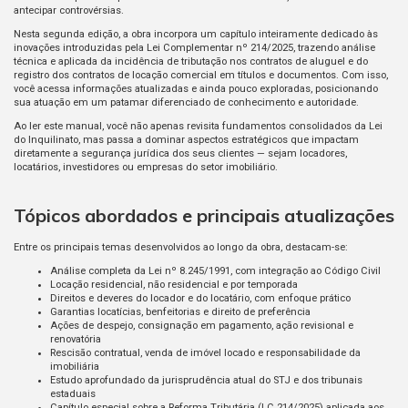
antecipar controvérsias.
Nesta segunda edição, a obra incorpora um capítulo inteiramente dedicado às
inovações introduzidas pela Lei Complementar nº 214/2025, trazendo análise
técnica e aplicada da incidência de tributação nos contratos de aluguel e do
registro dos contratos de locação comercial em títulos e documentos. Com isso,
você acessa informações atualizadas e ainda pouco exploradas, posicionando
sua atuação em um patamar diferenciado de conhecimento e autoridade.
Ao ler este manual, você não apenas revisita fundamentos consolidados da Lei
do Inquilinato, mas passa a dominar aspectos estratégicos que impactam
diretamente a segurança jurídica dos seus clientes — sejam locadores,
locatários, investidores ou empresas do setor imobiliário.
Tópicos abordados e principais atualizações
Entre os principais temas desenvolvidos ao longo da obra, destacam-se:
Análise completa da Lei nº 8.245/1991, com integração ao Código Civil
Locação residencial, não residencial e por temporada
Direitos e deveres do locador e do locatário, com enfoque prático
Garantias locatícias, benfeitorias e direito de preferência
Ações de despejo, consignação em pagamento, ação revisional e
renovatória
Rescisão contratual, venda de imóvel locado e responsabilidade da
imobiliária
Estudo aprofundado da jurisprudência atual do STJ e dos tribunais
estaduais
Capítulo especial sobre a Reforma Tributária (LC 214/2025) aplicada aos