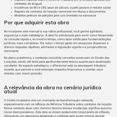
contratos de aluguel
Incidência de IBS e CBS, base de cálculo, sujeito passivo e redutor social
Registro de contratos de locação comercial em títulos e documentos
Modelos práticos de petições para uso imediato na advocacia
Por que adquirir esta obra
Ao incorporar este manual à sua rotina profissional, você ganha agilidade,
segurança e visão estratégica. A obra foi estruturada para servir como ferramenta
de consulta rápida e, ao mesmo tempo, como base sólida para fundamentações
jurídicas mais complexas. Ela reduz o tempo gasto em pesquisas dispersas e
oferece respostas objetivas, alinhadas à legislação vigente e à jurisprudência
dominante.
No plano acadêmico, o conteúdo consolida conceitos essenciais do Direito das
Locações, sendo útil tanto para aprofundamento teórico quanto para atualização
constante. No aspecto estratégico, o diferencial está na abordagem tributária
recente, que permite a você antecipar impactos financeiros e orientar seus
clientes com maior precisão.
A relevância da obra no cenário jurídico
atual
O Direito Imobiliário vive um momento de transformação relevante,
especialmente com os reflexos da Reforma Tributária sobre contratos de locação.
Nesse contexto, atuar sem domínio técnico dessas mudanças significa assumir
riscos desnecessários. Esta obra se insere exatamente nesse ponto de inflexão,
oferecendo um panorama atualizado e confiável para quem precisa decidir,