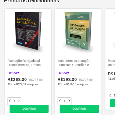
Produtos relacionados
Execução Extrajudicial:
Incidentes da Locação -
Poss
Procedimentos, Etapas,
Principais Questões e
Usuc
Instrumentos e Ferramentas
Polêmicas (2024)
Práti
R$
(2024)
-
10
% OFF
-
13
% OFF
R$268,00
R$198,00
12
x
d
R$298,00
R$228,00
12
x
de
R$22,33
sem juros
12
x
de
R$16,50
sem juros