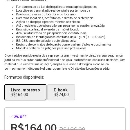
Fundamentos da Lei do Inquilinato e sua aplicação prática
Locação residencial, não residencial e por temporada
Direitos e deveres do locador e do locatário
Garantias locatícias, benfeitorias e direito de preferência
Ações de despejo e procedimentos correlatos
Ação revisional, consignação em pagamento e ação renovatória
Rescisão contratual e venda de imóvel locado
Análise atualizada da jurisprudência dos tribunais
Incidência de tributação nos contratos de aluguel (LC 214/2025)
IBS, CBS, base de cálculo e sujeição passiva
Registro de contratos de locação comercial em títulos e documentos
Modelos práticos de petições para uso profissional
O conteúdo reunido nesta obra representa um investimento direto na sua segurança
jurídica, na sua autoridade profissional e na qualidade técnica das suas decisões. Um
material que valoriza sua atuação, amplia sua visão estratégica e consolida
conhecimento indispensável para quem leva o Direito das Locações a sério.
Formatos disponíveis:
Livro impresso
E-book
R$164,00
R$74,00
-
12
% OFF
R$164,00
R$186,00