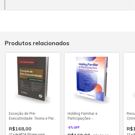
Produtos relacionados
Exceção de Pré-
Holding Familiar e
Recur
Executividade: Teoria e Parte
Participações -
Crimi
Prática (2025)
Planejamento Tributário,
Reso
R$168,00
R$
Fiscal, Sucessório e
-
5
% OFF
Patrimonial (2025)
12
x
de
R$14,00
sem juros
12
x
d