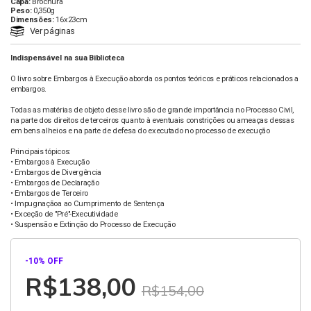
Capa:
Brochura
Peso:
0,350g
Dimensões:
16x23cm
Ver páginas
Indispensável na sua Biblioteca
O livro sobre Embargos à Execução aborda os pontos teóricos e práticos relacionados a
embargos.
Todas as matérias de objeto desse livro são de grande importância no Processo Civil,
na parte dos direitos de terceiros quanto à eventuais constrições ou ameaças dessas
em bens alheios e na parte de defesa do executado no processo de execução
Principais tópicos:
• Embargos à Execução
• Embargos de Divergência
• Embargos de Declaração
• Embargos de Terceiro
• Impugnaçãoa ao Cumprimento de Sentença
• Exceção de "Pré"-Executividade
• Suspensão e Extinção do Processo de Execução
-
10
% OFF
R$138,00
R$154,00