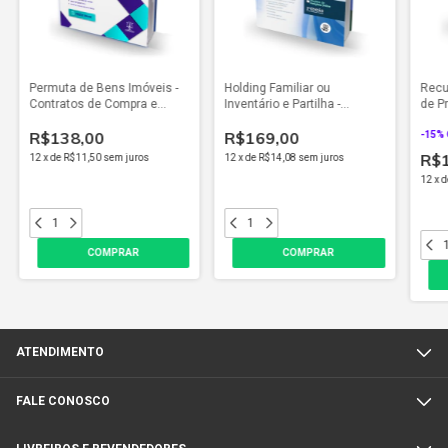
Permuta de Bens Imóveis -
Holding Familiar ou
Recu
Contratos de Compra e
Inventário e Partilha -
de P
Venda, Permuta e outros
Comparativo, Benefícios e
R$138,00
R$169,00
Vínculos que Impõem
Desvantagens (2025)
-
15
%
Contratos (2023)
R$
12
x
de
R$11,50
sem juros
12
x
de
R$14,08
sem juros
12
x
d
ATENDIMENTO
FALE CONOSCO