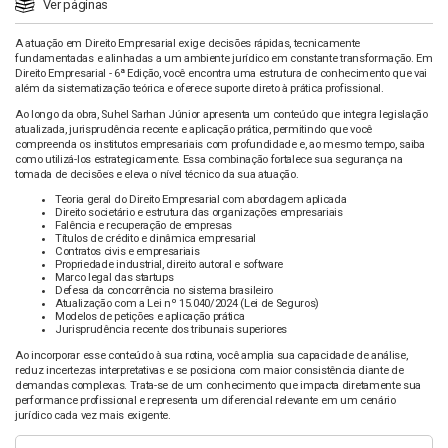
Ver páginas
A atuação em Direito Empresarial exige decisões rápidas, tecnicamente
fundamentadas e alinhadas a um ambiente jurídico em constante transformação. Em
Direito Empresarial - 6ª Edição, você encontra uma estrutura de conhecimento que vai
além da sistematização teórica e oferece suporte direto à prática profissional.
Ao longo da obra, Suhel Sarhan Júnior apresenta um conteúdo que integra legislação
atualizada, jurisprudência recente e aplicação prática, permitindo que você
compreenda os institutos empresariais com profundidade e, ao mesmo tempo, saiba
como utilizá-los estrategicamente. Essa combinação fortalece sua segurança na
tomada de decisões e eleva o nível técnico da sua atuação.
Teoria geral do Direito Empresarial com abordagem aplicada
Direito societário e estrutura das organizações empresariais
Falência e recuperação de empresas
Títulos de crédito e dinâmica empresarial
Contratos civis e empresariais
Propriedade industrial, direito autoral e software
Marco legal das startups
Defesa da concorrência no sistema brasileiro
Atualização com a Lei nº 15.040/2024 (Lei de Seguros)
Modelos de petições e aplicação prática
Jurisprudência recente dos tribunais superiores
Ao incorporar esse conteúdo à sua rotina, você amplia sua capacidade de análise,
reduz incertezas interpretativas e se posiciona com maior consistência diante de
demandas complexas. Trata-se de um conhecimento que impacta diretamente sua
performance profissional e representa um diferencial relevante em um cenário
jurídico cada vez mais exigente.