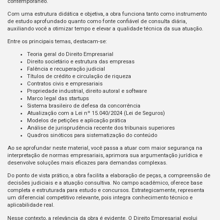
contemporâneo.
Com uma estrutura didática e objetiva, a obra funciona tanto como instrumento
de estudo aprofundado quanto como fonte confiável de consulta diária,
auxiliando você a otimizar tempo e elevar a qualidade técnica da sua atuação.
Entre os principais temas, destacam-se:
Teoria geral do Direito Empresarial
Direito societário e estrutura das empresas
Falência e recuperação judicial
Títulos de crédito e circulação de riqueza
Contratos civis e empresariais
Propriedade industrial, direito autoral e software
Marco legal das startups
Sistema brasileiro de defesa da concorrência
Atualização com a Lei nº 15.040/2024 (Lei de Seguros)
Modelos de petições e aplicação prática
Análise de jurisprudência recente dos tribunais superiores
Quadros sinóticos para sistematização do conteúdo
Ao se aprofundar neste material, você passa a atuar com maior segurança na
interpretação de normas empresariais, aprimora sua argumentação jurídica e
desenvolve soluções mais eficazes para demandas complexas.
Do ponto de vista prático, a obra facilita a elaboração de peças, a compreensão de
decisões judiciais e a atuação consultiva. No campo acadêmico, oferece base
completa e estruturada para estudo e concursos. Estrategicamente, representa
um diferencial competitivo relevante, pois integra conhecimento técnico e
aplicabilidade real.
Nesse contexto, a relevância da obra é evidente. O Direito Empresarial evolui