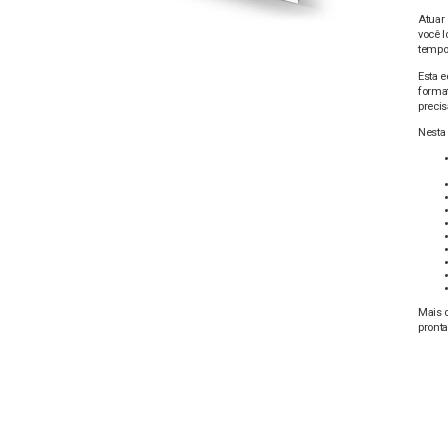
Atuar 
você l
tempo
Esta e
forma
precis
Nesta 
Mais d
pront