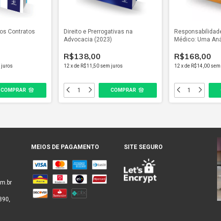
dos Contratos
Direito e Prerrogativas na
Responsabilidade 
Advocacia (2023)
Médico: Uma Anál
e Jurisprudencia
R$138,00
R$168,00
 juros
12
x
de
R$11,50
sem juros
12
x
de
R$14,00
sem 
MEIOS DE PAGAMENTO
SITE SEGURO
m.br
890,