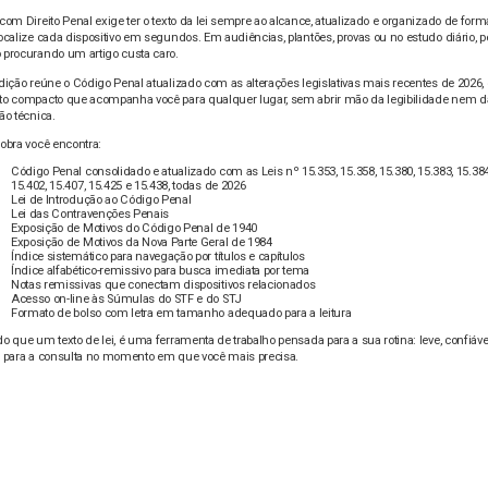
com Direito Penal exige ter o texto da lei sempre ao alcance, atualizado e organizado de for
ocalize cada dispositivo em segundos. Em audiências, plantões, provas ou no estudo diário, p
 procurando um artigo custa caro.
dição reúne o Código Penal atualizado com as alterações legislativas mais recentes de 2026
to compacto que acompanha você para qualquer lugar, sem abrir mão da legibilidade nem d
ão técnica.
obra você encontra:
Código Penal consolidado e atualizado com as Leis nº 15.353, 15.358, 15.380, 15.383, 15.384
15.402, 15.407, 15.425 e 15.438, todas de 2026
Lei de Introdução ao Código Penal
Lei das Contravenções Penais
Exposição de Motivos do Código Penal de 1940
Exposição de Motivos da Nova Parte Geral de 1984
Índice sistemático para navegação por títulos e capítulos
Índice alfabético-remissivo para busca imediata por tema
Notas remissivas que conectam dispositivos relacionados
Acesso on-line às Súmulas do STF e do STJ
Formato de bolso com letra em tamanho adequado para a leitura
o que um texto de lei, é uma ferramenta de trabalho pensada para a sua rotina: leve, confiáve
a para a consulta no momento em que você mais precisa.