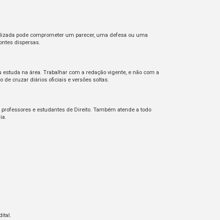
tualizada pode comprometer um parecer, uma defesa ou uma
ontes dispersas.
u estuda na área. Trabalhar com a redação vigente, e não com a
e cruzar diários oficiais e versões soltas.
, professores e estudantes de Direito. Também atende a todo
ia.
ital.