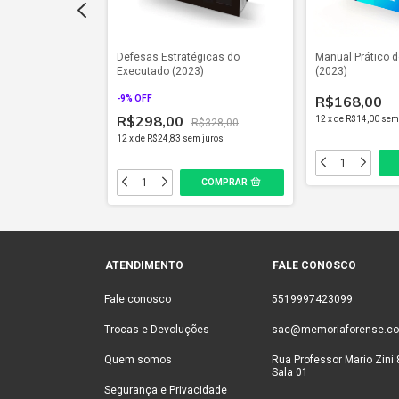
o para Startups
Defesas Estratégicas do
Manual Prático 
Executado (2023)
(2023)
R$168,00
-
9
% OFF
R$298,00
 juros
12
x
de
R$14,00
sem
R$328,00
12
x
de
R$24,83
sem juros
ATENDIMENTO
FALE CONOSCO
Fale conosco
5519997423099
Trocas e Devoluções
sac@memoriaforense.co
Quem somos
Rua Professor Mario Zini 
Sala 01
Segurança e Privacidade