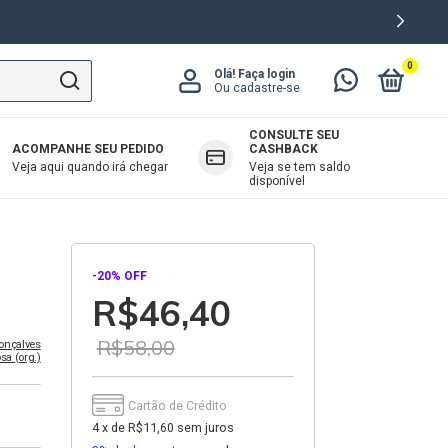
0
Olá!
Faça login
Ou cadastre-se
CONSULTE SEU
ACOMPANHE SEU PEDIDO
CASHBACK
OAB
Veja aqui quando irá chegar
Veja se tem saldo
disponível
-
20
% OFF
R$46,40
R$58,00
Gonçalves
sa (org.)
Cartão de Crédito
4
x
de
R$11,60
sem juros