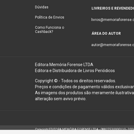
Dúvidas
LIVREIROS E REVENDED
Política de Envios
livros@memoriaforense.
Como Funciona o
Cashback?
ÁREA DO AUTOR
autor@memoriaforense.c
Editora Memória Forense LTDA
Editora e Distribuidora de Livros Periódicos
Copyright © - Todos os direitos reservados.
Preços e condições de pagamento válidos exclusiva
As imagens dos produtos são meramente ilustrativas
alteração sem avivo prévio.
Copyright EDITORA MEMÓRIA FORENSE LTDA - 08827530000110 - 2026. T