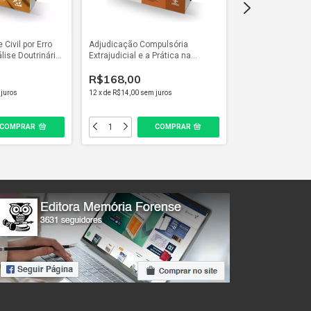
Civil por Erro
Adjudicação Compulsória
Advogado Crimina
ise Doutrinária
Extrajudicial e a Prática na
Do Inquérito ao 
l Profunda (2023)
Regularização de Imóveis (2023)
R$168,00
-
9
% OFF
juros
12
x
de
R$14,00
sem juros
R$298,00
R
12
x
de
R$24,83
sem 