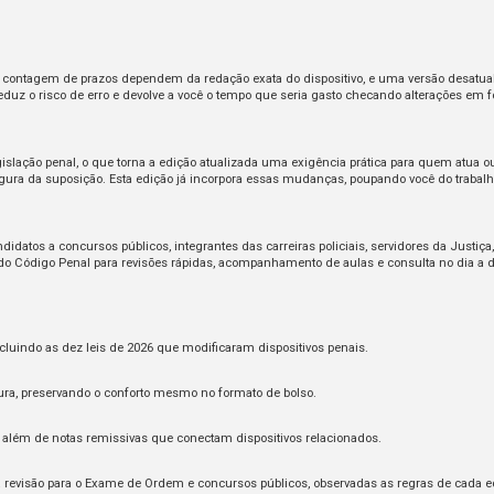
 e a contagem de prazos dependem da redação exata do dispositivo, e uma versão desa
eduz o risco de erro e devolve a você o tempo que seria gasto checando alterações em f
islação penal, o que torna a edição atualizada uma exigência prática para quem atua o
ura da suposição. Esta edição já incorpora essas mudanças, poupando você do trabalho d
datos a concursos públicos, integrantes das carreiras policiais, servidores da Justiça
el do Código Penal para revisões rápidas, acompanhamento de aulas e consulta no dia a d
ncluindo as dez leis de 2026 que modificaram dispositivos penais.
ra, preservando o conforto mesmo no formato de bolso.
, além de notas remissivas que conectam dispositivos relacionados.
à revisão para o Exame de Ordem e concursos públicos, observadas as regras de cada ed