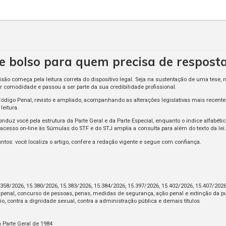
e bolso para quem precisa de respost
o começa pela leitura correta do dispositivo legal. Seja na sustentação de uma tese, 
 comodidade e passou a ser parte da sua credibilidade profissional.
 Código Penal, revisto e ampliado, acompanhando as alterações legislativas mais rece
eitura.
onduz você pela estrutura da Parte Geral e da Parte Especial, enquanto o índice alfabé
acesso on-line às Súmulas do STF e do STJ amplia a consulta para além do texto da lei.
s: você localiza o artigo, confere a redação vigente e segue com confiança.
358/2026, 15.380/2026, 15.383/2026, 15.384/2026, 15.397/2026, 15.402/2026, 15.407/202
de penal, concurso de pessoas, penas, medidas de segurança, ação penal e extinção da p
io, contra a dignidade sexual, contra a administração pública e demais títulos
 Parte Geral de 1984