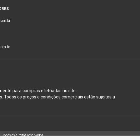
ORES
com.br
om.br
mente para compras efetuadas no site.
. Todos os preços e condições comerciais estão sujeitos a
odos os direitos reservados.