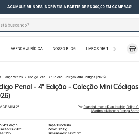
ACUMULE BRINDES INCRÍVEIS A PARTIR DE R$ 300,00 EM COMPRAS!
S
AGENDA JURÍDICA
NOSSO BLOG
LIVROS DIGITAIS
EXAME 
>
Lançamentos
>
Código Penal - 4ª Edição - Coleção Mini Códigos (2026)
digo Penal - 4ª Edição - Coleção Mini Códigos
026)
IV-CP-MINI-26
Por
Francini Imene Dias Ibrahin, Felipe 
Martins e Klisman França Barbo
o:
4ª Edição
Capa:
Brochura
cação:
06/2026
Peso:
0,295g
as:
196
Dimensões:
14x21cm