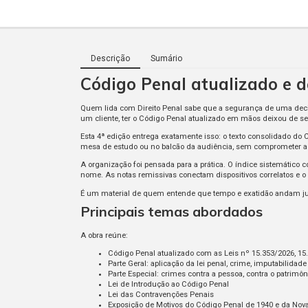
Descrição
Sumário
Código Penal atualizado e d
Quem lida com Direito Penal sabe que a segurança de uma decisã
um cliente, ter o Código Penal atualizado em mãos deixou de ser
Esta 4ª edição entrega exatamente isso: o texto consolidado do
mesa de estudo ou no balcão da audiência, sem comprometer a l
A organização foi pensada para a prática. O índice sistemático c
nome. As notas remissivas conectam dispositivos correlatos e o 
É um material de quem entende que tempo e exatidão andam junto
Principais temas abordados
A obra reúne:
Código Penal atualizado com as Leis nº 15.353/2026, 15.
Parte Geral: aplicação da lei penal, crime, imputabilida
Parte Especial: crimes contra a pessoa, contra o patrimôn
Lei de Introdução ao Código Penal
Lei das Contravenções Penais
Exposição de Motivos do Código Penal de 1940 e da Nova