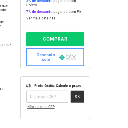
3% de desconto
pagando com
Boleto
ma que
erder
7% de desconto
pagando com Pix
Ver mais detalhes
, em
a
, 15.397,
Desconto
com
Entregas para o CEP:
ALTERAR
Frete Grátis: Calcule o prazo
CEP
l e
OK
Não sei meu CEP