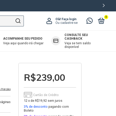
0
Olá!
Faça login
Ou cadastre-se
CONSULTE SEU
ACOMPANHE SEU PEDIDO
CASHBACK
OAB
Veja aqui quando irá chegar
Veja se tem saldo
disponível
R$239,00
n Horcáio
Cartão de Crédito
12
x
de
R$19,92
sem juros
páginas
3% de desconto
pagando com
Boleto