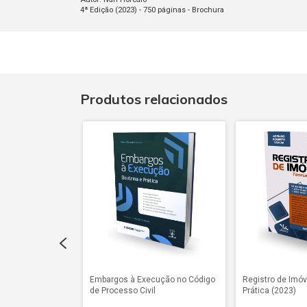
4ª Edição (2023) - 750 páginas - Brochura
Produtos relacionados
- Teoria e Prática
Embargos à Execução no Código
Registro de Imóve
de Processo Civil
Prática (2023)