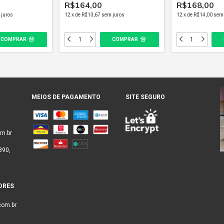
R$164,00
R$168,00
 juros
12
x
de
R$13,67
sem juros
12
x
de
R$14,00
sem 
MEIOS DE PAGAMENTO
SITE SEGURO
m.br
890,
ORES
com.br