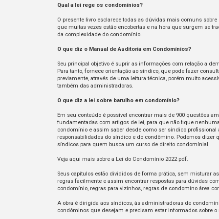
Qual a lei rege os condomínios?
O presente livro esclarece todas as dúvidas mais comuns sobre
que muitas vezes estão encobertas e na hora que surgem se tr
da complexidade do condomínio.
O que diz o Manual de Auditoria em Condomínios?
Seu principal objetivo é suprir as informações com relação a d
Para tanto, fornece orientação ao síndico, que pode fazer cons
previamente, através de uma leitura técnica, porém muito acessív
também das administradoras.
O que diz a lei sobre barulho em condomínio?
Em seu conteúdo é possível encontrar mais de 900 questões am
fundamentadas com artigos de lei, para que não fique nenhuma
condomínio e assim saber desde como ser síndico profissional a
responsabilidades do síndico e do condômino. Podemos dizer qu
síndicos para quem busca um curso de direito condomínial.
Veja aqui mais sobre a Lei do Condomínio 2022 pdf.
Seus capítulos estão divididos de forma prática, sem misturar a
regras facilmente e assim encontrar respostas para dúvidas co
condomínio, regras para vizinhos, regras de condomíno área c
A obra é dirigida aos síndicos, às administradoras de condom
condôminos que desejam e precisam estar informados sobre o 