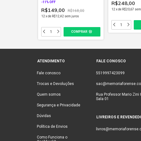
R$248,00
-
11
% OFF
R$149,00
 juros
12
x
de
R$20,67
sem
R$168,00
12
x
de
R$12,42
sem juros
ATENDIMENTO
FALE CONOSCO
Fale conosco
5519997423099
Trocas e Devoluções
sac@memoriaforense.co
Quem somos
Rua Professor Mario Zini 
Sala 01
Segurança e Privacidade
Dúvidas
LIVREIROS E REVENDED
Política de Envios
livros@memoriaforense.
Como Funciona o