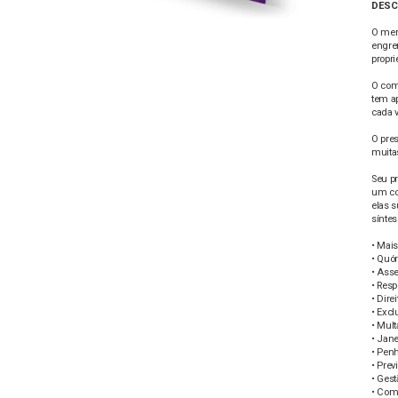
DESC
O merc
engre
propri
O com
tem a
cada 
O pre
muita
Seu pr
um co
elas s
síntes
• Mai
• Quó
• Asse
• Resp
• Dir
• Exc
• Mult
• Jane
• Pen
• Pre
• Gest
• Com