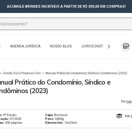
ACUMULE BRINDES INCRÍVEIS A PARTIR DE R$ 300,00 EM COMPRAS!
S
AGENDA JURÍDICA
NOSSO BLOG
LIVROS DIGITAIS
EXAME 
>
Direito Civil e Processo Civil
>
Manual Prático do Condomínio, Síndico e Condôminos (2023)
nual Prático do Condomínio, Síndico e
ndôminos (2023)
Por
Iva
o:
4ª Edição
Capa:
Brochura
Ver 
cação:
07/2023
Peso:
0,800g
as:
450 páginas
Dimensões:
16x23cm