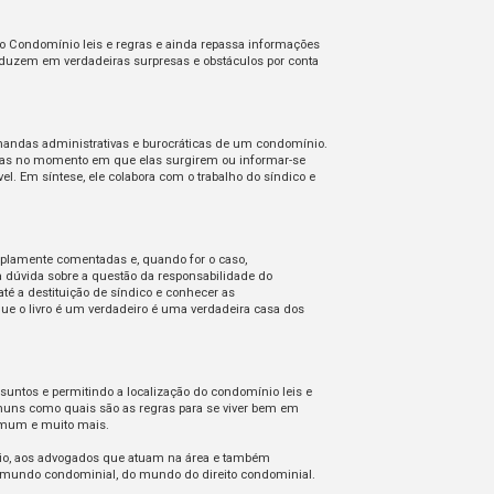
 o Condomínio leis e regras e ainda repassa informações
aduzem em verdadeiras surpresas e obstáculos por conta
emandas administrativas e burocráticas de um condomínio.
ultas no momento em que elas surgirem ou informar-se
el. Em síntese, ele colabora com o trabalho do síndico e
plamente comentadas e, quando for o caso,
 dúvida sobre a questão da responsabilidade do
té a destituição de síndico e conhecer as
e o livro é um verdadeiro é uma verdadeira casa dos
ssuntos e permitindo a localização do condomínio leis e
muns como quais são as regras para se viver bem em
omum e muito mais.
ínio, aos advogados que atuam na área e também
mundo condominial, do mundo do direito condominial.