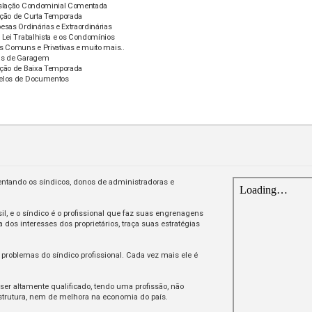
islação Condominial Comentada
ação de Curta Temporada
esas Ordinárias e Extraordinárias
 Lei Trabalhista e os Condomínios
s Comuns e Privativas e muito mais..
as de Garagem
ação de Baixa Temporada
elos de Documentos
ientando os síndicos, donos de administradoras e
, e o síndico é o profissional que faz suas engrenagens
os interesses dos proprietários, traça suas estratégias
roblemas do síndico profissional. Cada vez mais ele é
 ser altamente qualificado, tendo uma profissão, não
trutura, nem de melhora na economia do país.