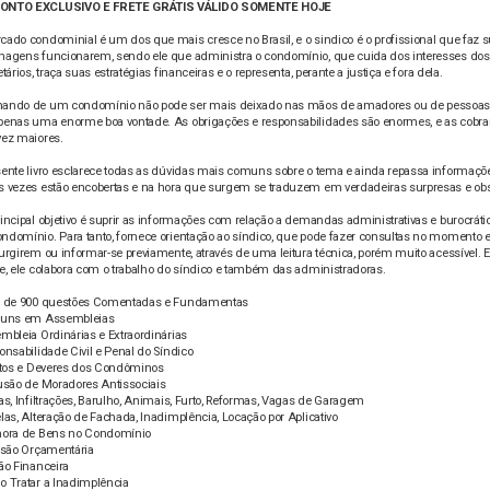
ONTO EXCLUSIVO E FRETE GRÁTIS VÁLIDO SOMENTE HOJE
ado condominial é um dos que mais cresce no Brasil, e o sindico é o profissional que faz 
nagens funcionarem, sendo ele que administra o condomínio, que cuida dos interesses dos
etários, traça suas estratégias financeiras e o representa, perante a justiça e fora dela.
ando de um condomínio não pode ser mais deixado nas mãos de amadores ou de pessoas
penas uma enorme boa vontade. As obrigações e responsabilidades são enormes, e as cobra
vez maiores.
sente livro esclarece todas as dúvidas mais comuns sobre o tema e ainda repassa informaçõ
s vezes estão encobertas e na hora que surgem se traduzem em verdadeiras surpresas e obs
incipal objetivo é suprir as informações com relação a demandas administrativas e burocráti
ndomínio. Para tanto, fornece orientação ao síndico, que pode fazer consultas no momento
urgirem ou informar-se previamente, através de uma leitura técnica, porém muito acessível.
e, ele colabora com o trabalho do síndico e também das administradoras.
s de 900 questões Comentadas e Fundamentas
runs em Assembleias
mbleia Ordinárias e Extraordinárias
onsabilidade Civil e Penal do Síndico
eitos e Deveres dos Condôminos
lusão de Moradores Antissociais
as, Infiltrações, Barulho, Animais, Furto, Reformas, Vagas de Garagem
las, Alteração de Fachada, Inadimplência, Locação por Aplicativo
hora de Bens no Condomínio
visão Orçamentária
ão Financeira
o Tratar a Inadimplência