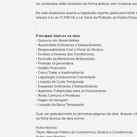
Os conteúdos estão divididos de forma prática, sem misturar as
Ele está atualizado quanto a legislação vigente, particularmente
virtuais e à Lei 13.709/18, a Lei Geral de Proteção de Dados Pes
-
Principais tópicos na obra:
• Quóruns em Assembléias
• Assembléia Ordinárias e Extraordinárias
• Responsabilidade Civil e Penal do Síndico
• Direitos e Deveres dos Condôminos
• Exclusão de Moradores Antissociais
• Previsão Orçamentária
• Gestão Financeira
• Como Tratar a Inadimplência
• Legislação Condominial Comentada
• Locação de Curta Temporada
• Despesas Ordinárias e Extraordinárias
• Aspectos Trabalhistas para os Funcionários
• Áreas Comuns e Privativas
• Vagas de Garagem
• Locação de Baixa Temporada
Quer ver gratuitamente as primeiras páginas da obra. Acesse o
na ficha técnica da obra acima.
Ficha técnica:
Título: Manual Prático do Condomínio, Síndico e Condôminos
Autor: Ivan Horcáio