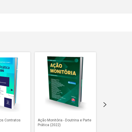
os Contratos
Ação Monitória - Doutrina e Parte
Prática Contra o
Prática (2022)
Bancos (2024)