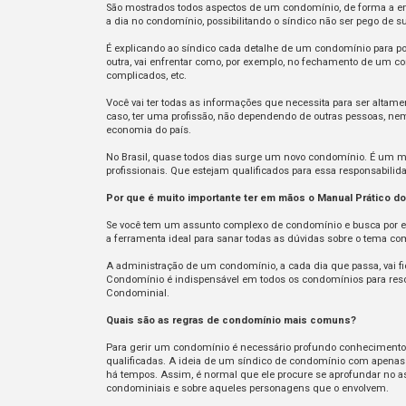
São mostrados todos aspectos de um condomínio, de forma a e
a dia no condomínio, possibilitando o síndico não ser pego de
É explicando ao síndico cada detalhe de um condomínio para po
outra, vai enfrentar como, por exemplo, no fechamento de um c
complicados, etc.
Você vai ter todas as informações que necessita para ser altame
caso, ter uma profissão, não dependendo de outras pessoas, ne
economia do país.
No Brasil, quase todos dias surge um novo condomínio. É um m
profissionais. Que estejam qualificados para essa responsabilid
Por que é muito importante ter em mãos o Manual Prático 
Se você tem um assunto complexo de condomínio e busca por e
a ferramenta ideal para sanar todas as dúvidas sobre o tema c
A administração de um condomínio, a cada dia que passa, vai f
Condomínio é indispensável em todos os condomínios para reso
Condominial.
Quais são as regras de condomínio mais comuns?
Para gerir um condomínio é necessário profundo conhecimento 
qualificadas. A ideia de um síndico de condomínio com apenas m
há tempos. Assim, é normal que ele procure se aprofundar no a
condominiais e sobre aqueles personagens que o envolvem.