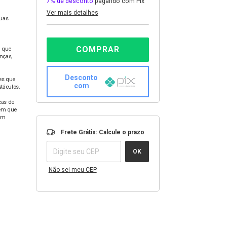
7% de desconto
pagando com Pix
Ver mais detalhes
suas
 que
nças,
Desconto
es que
com
táculos.
cas de
 em que
 Em
Entregas para o CEP:
ALTERAR
Frete Grátis: Calcule o prazo
CEP
OK
Não sei meu CEP