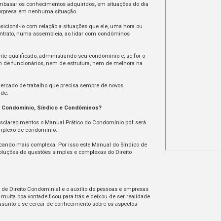
mbasar os conhecimentos adquiridos, em situações do dia
 surpresa em nenhuma situação.
sicioná-lo com relação a situações que ele, uma hora ou
ontrato, numa assembleia, ao lidar com condôminos
nte qualificado, administrando seu condomínio e, se for o
m de funcionários, nem de estrutura, nem de melhora na
ercado de trabalho que precisa sempre de novos
ade.
do Condomínio, Síndico e Condôminos?
sclarecimentos o Manual Prático do Condomínio pdf será
omplexo de condomínio.
icando mais complexa. Por isso este Manual do Síndico de
luções de questões simples e complexas do Direito
de Direito Condominial e o auxílio de pessoas e empresas
uita boa vontade ficou para trás e deixou de ser realidade
ssunto e se cercar de conhecimento sobre os aspectos