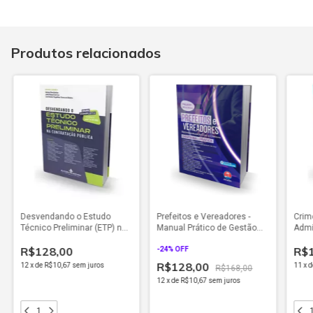
Produtos relacionados
Desvendando o Estudo
Prefeitos e Vereadores -
Crim
Técnico Preliminar (ETP) na
Manual Prático de Gestão
Admi
Contratação Pública - Guia
Pública Municipal -
(202
R$128,00
R$
Completo com Base na Lei
Responsabilidade Civil e
-
24
% OFF
n° 14.133/2021 (2025)
Criminal (2024)
R$128,00
12
x
de
R$10,67
sem juros
11
x
d
R$168,00
12
x
de
R$10,67
sem juros