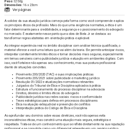
Peso:
0,150g
Dimensões:
16 x 23cm
Ver páginas
A solidez da sua atuação jurídica começa pela forma como você compreende e aplica
os princípios éticos da profissão. Mais do que uma exigência normativa, a ética é um
fator determinante para a credibilidade, a segurança e o posicionamento do advogado
no mercado. É exatamente nesse ponto que a obra de Biela Jr se destaca: ao
transformar regras abstratas em orientação prática e aplicável.
Ao integrar experiência real no âmbito disciplinar com análise técnica qualificada, o
material oferece a você uma leitura que vai além da teoria. Ele permite antecipar riscos,
interpretar corretamente limites éticos e tomar decisões mais seguras, especialmente
em temas sensíveis como publicidade jurídica e atuação em ambientes digitais. Com
isso, você fortalece não apenas seu conhecimento, mas sua postura profissional
diante de situações concretas.
Provimento 200/2020 (TAC) e suas implicações práticas
Provimento 205/2021 sobre publicidade e marketing jurídico
Resolução 01/2022 e atualizações normativas relevantes
Julgados do Tribunal de Ética e Disciplina aplicados à prática
Estrutura e funcionamento do processo disciplinar na advocacia
Direitos, deveres e limites éticos do advogado
Publicidade jurídica nas redes sociais: riscos e conformidade
Teses estratégicas para defesa em processos disciplinares
Ética na atuação extrajudicial e prevenção de conflitos
Interpretação prática do Código de Ética e Disciplina
Ao aprofundar seu domínio sobre essas diretrizes, você não apenas evita
inconsistências éticas, mas constrói uma atuação mais segura, estratégica e
respeitada. Trata-se de um conhecimento que se reflete diretamente na sua reputação
profissional e se consolida como um diferencial relevante em um cenário jurídico