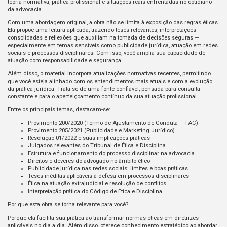
teoria normativa, prática profissional e situações reais enfrentadas no cotidiano
da advocacia.
Com uma abordagem original, a obra não se limita à exposição das regras éticas.
Ela propõe uma leitura aplicada, trazendo teses relevantes, interpretações
consolidadas e reflexões que auxiliam na tomada de decisões seguras —
especialmente em temas sensíveis como publicidade jurídica, atuação em redes
sociais e processos disciplinares. Com isso, você amplia sua capacidade de
atuação com responsabilidade e segurança.
Além disso, o material incorpora atualizações normativas recentes, permitindo
que você esteja alinhado com os entendimentos mais atuais e com a evolução
da prática jurídica. Trata-se de uma fonte confiável, pensada para consulta
constante e para o aperfeiçoamento contínuo da sua atuação profissional.
Entre os principais temas, destacam-se:
Provimento 200/2020 (Termo de Ajustamento de Conduta – TAC)
Provimento 205/2021 (Publicidade e Marketing Jurídico)
Resolução 01/2022 e suas implicações práticas
Julgados relevantes do Tribunal de Ética e Disciplina
Estrutura e funcionamento do processo disciplinar na advocacia
Direitos e deveres do advogado no âmbito ético
Publicidade jurídica nas redes sociais: limites e boas práticas
Teses inéditas aplicáveis à defesa em processos disciplinares
Ética na atuação extrajudicial e resolução de conflitos
Interpretação prática do Código de Ética e Disciplina
Por que esta obra se torna relevante para você?
Porque ela facilita sua prática ao transformar normas éticas em diretrizes
aplicáveis no dia a dia. Além disso, oferece conhecimento estratégico ao abordar