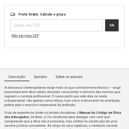
Entregas para o CEP:
ALTERAR CEP
Frete Grátis: Calcule o prazo
OK
Não sei meu CEP
Descrição
Sumário
Sobre os autores
A advocacia contemporânea exige mais do que conhecimento técnico — exige
posicionamento ético sólido, decisões conscientes e domínio das normas que
regulam a conduta profissional. É nesse ponto que esta obra se revela
indispensável: não apenas como leitura, mas como instrumento de orientação
prática para o exercício responsável da profissão.
Fruto de experiência direta no âmbito disciplinar, o
Manual do Código de Ética
dos Advogados
, de Biela Jr, foi construído para dialogar com você que
compreende que a ética não é acessória, mas central na construção de uma
carreira jurídica consistente. Ao longo de seus capítulos, o conteúdo conecta